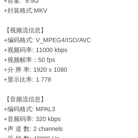
+容量: 9.5G
+封装格式:MKV
【视频流信息】
+编码格式: V_MPEG4/ISO/AVC
+视频码率: 11000 kbps
+视频帧率：50 fps
+分 辨 率: 1920 x 1080
+显示比率: 1.778
【音频流信息】
+编码格式: MPAL3
+音频码率: 320 kbps
+声 道 数: 2 channels