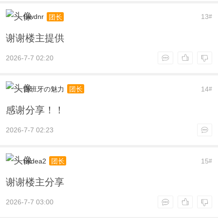
fswdnr
13
团长
#
谢谢楼主提供
2026-7-7 02:20
西班牙の魅力
14
团长
#
感谢分享！！
2026-7-7 02:23
midea2
15
团长
#
谢谢楼主分享
2026-7-7 03:00