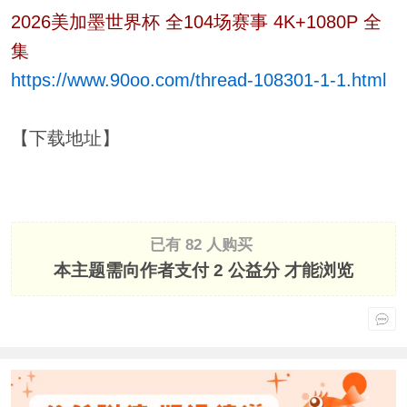
2026美加墨世界杯 全104场赛事 4K+1080P 全
集
https://www.90oo.com/thread-108301-1-1.html
【下载地址】
已有 82 人购买
本主题需向作者支付
2 公益分
才能浏览