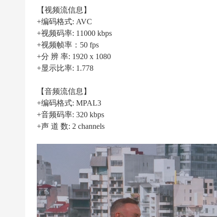
|
【视频流信息】
高
+编码格式: AVC
清
+视频码率: 11000 kbps
足
+视频帧率：50 fps
+分 辨 率: 1920 x 1080
球
+显示比率: 1.778
下
载
【音频流信息】
|
+编码格式: MPAL3
天
+音频码率: 320 kbps
+声 道 数: 2 channels
下
足
球
下
载
|
英