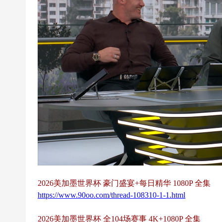
超
下
载
|
欧
冠
下
载
|N
B
A
下
载
2026美加墨世界杯 豪门盛宴+每日精华 1080P 全集
https://www.90oo.com/thread-108310-1-1.html
|4
K
2026美加墨世界杯 全104场赛事 4K+1080P 全集