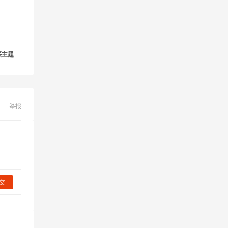
买主题
举报
交