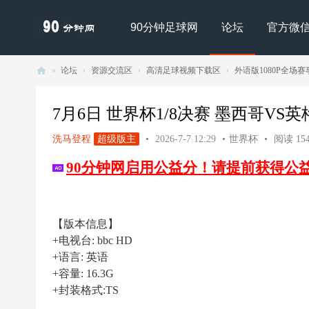
90分钟足球网
论坛
官方微
»
论坛
›
资源交流区
›
高清足球视频下载区
›
外语版1080P全场赛
90
分
7月6日 世界杯1/8决赛 墨西哥VS英格兰 1
钟
洗马登程
超级版主
•
2026-7-7 12:29
•
世界杯
•
阅读 154
足
90分钟网启用公益分！请提前获得公
球
网
- |
【版本信息】
足
+电视台: bbc HD
球
+语言: 英语
下
+容量: 16.3G
+封装格式:TS
载