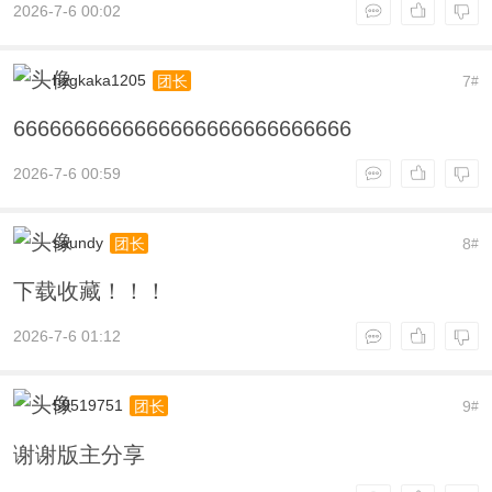
2026-7-6 00:02
hzgkaka1205
7
团长
#
6666666666666666666666666666
2026-7-6 00:59
saundy
8
团长
#
下载收藏！！！
2026-7-6 01:12
59519751
9
团长
#
谢谢版主分享