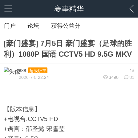
赛事精华
门户
论坛
获得公益分
[豪门盛宴] 7月5日 豪门盛宴（足球的胜
利）1080P 国语 CCTV5 HD 9.5G MKV
888
1
超级版主
#
2026-7-5 22:24
3490
81
【版本信息】
+电视台:CCTV5 HD
+语言：邵圣懿 宋雪莹